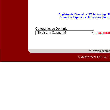
Registro de Dominios
|
Web Hosting
|
D
Dominios Expirados
|
Industrias
|
Indu
Categorías de Dominio:
[Pág. princi
** Precios expre
© 2002/2022 Solo10.com