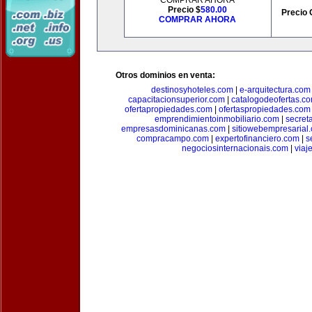
COMPRAR AHORA
Precio $
580.00
Precio 
COMPRAR AHORA
Otros dominios en venta:
destinosyhoteles.com
|
e-arquitectura.com
capacitacionsuperior.com
|
catalogodeofertas.c
ofertapropiedades.com
|
ofertaspropiedades.com
emprendimientoinmobiliario.com
|
secret
empresasdominicanas.com
|
sitiowebempresarial
compracampo.com
|
expertofinanciero.com
|
s
negociosinternacionais.com
|
viaj