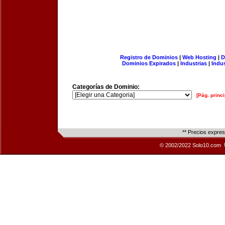
Registro de Dominios
|
Web Hosting
|
D
Dominios Expirados
|
Industrias
|
Indu
Categorías de Dominio:
[Pág. princi
** Precios expre
© 2002/2022 Solo10.com