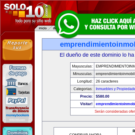
emprendimientoinmob
El dueño de este dominio lo ha
Mayusculas:
EMPRENDIMIENTOINM
Minusculas:
emprendimientoinmobil
Longitud:
26 caracteres
Categorias:
Inmuebles y Propiedad
Precio:
$580.00
Visitar!
emprendimientoinmobi
Serán consideradas ofer
R