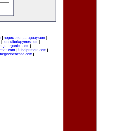
m
|
negociosenparaguay.com
|
|
consultoriapymes.com
|
ergiaorganica.com
|
esas.com
|
futbolprimera.com
|
unegocioencasa.com
|