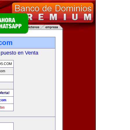
.com
 puesto en Venta
OS.COM
com
ferta!
.com
tas