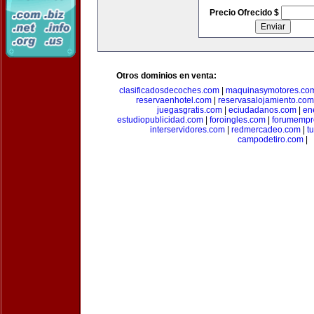
Precio Ofrecido $
Otros dominios en venta:
clasificadosdecoches.com
|
maquinasymotores.co
reservaenhotel.com
|
reservasalojamiento.com
juegasgratis.com
|
eciudadanos.com
|
en
estudiopublicidad.com
|
foroingles.com
|
forumempr
interservidores.com
|
redmercadeo.com
|
t
campodetiro.com
|