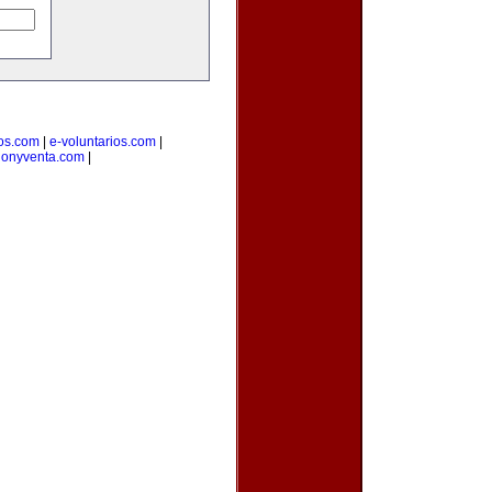
ios.com
|
e-voluntarios.com
|
cionyventa.com
|