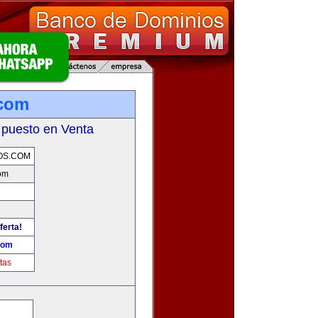
.com
 puesto en Venta
OS.COM
om
ferta!
com
tas